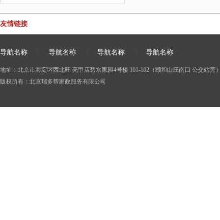
友情链接
导航名称
|
导航名称
|
导航名称
|
导航名称
地址：北京市海淀区西北旺 亮甲店碧水家园4号楼 101-102（颐和山庄南口 公交站旁） 电话
版权所有：北京瑞多帮家政服务有限公司