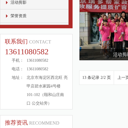
活动剪影
荣誉资质
联系我们
CONTACT
13611080582
活动剪
手机：
13611080582
电话：
13611080582
地址：
北京市海淀区西北旺 亮
13 条记录 2/2 页
上一
甲店碧水家园4号楼
101-102（颐和山庄南
口 公交站旁）
推荐资讯
RECOMMEND