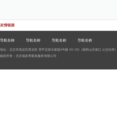
友情链接
导航名称
|
导航名称
|
导航名称
|
导航名称
地址：北京市海淀区西北旺 亮甲店碧水家园4号楼 101-102（颐和山庄南口 公交站旁） 电话
版权所有：北京瑞多帮家政服务有限公司